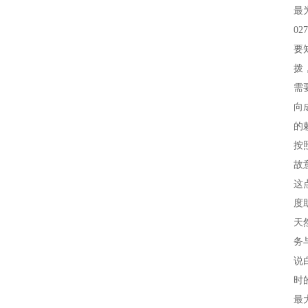
最
0
要
拨
需
向
的
按
故
这
度
天
务
说
时
最