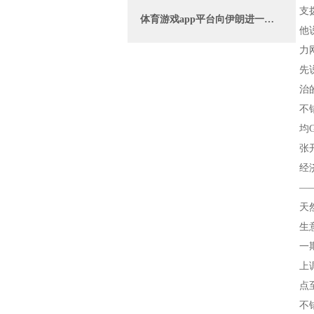
支
体育游戏app平台向伊朗进一步施压的政事政策的体现-开云·kaiyun体育(中国)官方网站 登录入口
他
力
先
治
不
均
张
经
—
天
生
一
上
点
不