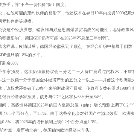
拨放手，并“不吝一切代价”保卫国度。
说，在他可能的定约伙伴的相沿下，他还权术在异日10年内投资5000亿
网罗和住房等规模。
说说这个经济洪志。磋议到与好意思国爆发贸易战的可能性，地缘政事风
的积极影响”。德国GDP仍有可能“在2025年不息第三年削弱”。
错这样说，疫情以后，德国经济寥落到了顶点，在经合组织中都属于倒数，
GDP也只消1.8%的水平。
开剩余69%
济学家预测，这项仍须赢得议会三分之二王人备广宽通过的权术，不错在
—这一数额十分于德国全体经济产出的五分之一以上——并使这个欧洲最
然，该权术还突破了20多年来的财政保守目标，使政府支拨有望以1989
意银行经济学家预测，债务与GDP之比将从63%升至84%。
期间，高盛也将德国2025年的国内坐褥总值（gdp）增长预测上调了0.2个百
调了0.5个百分点，至1.5%。由于这些变化会对邻国产生溢出效应，欧洲
至0.8%，将2026年的增长预测上调0.2个百分点至1.3%。
错说“牵一发而动全身”，德国确为欧洲经济火车头。