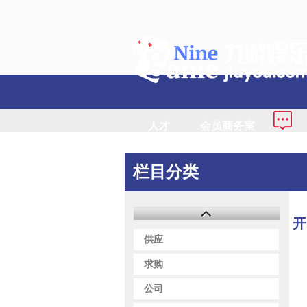
人才
会员商务室
栏目分类
开
供应
求购
公司