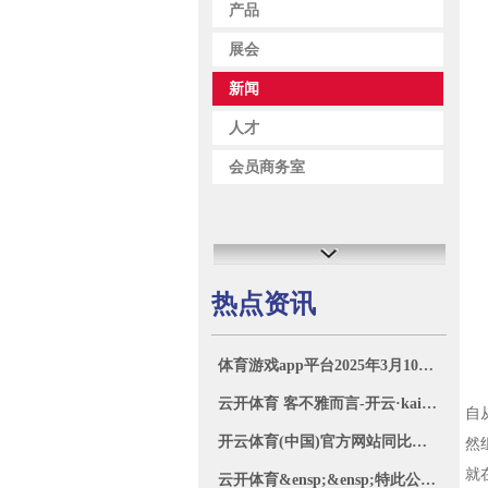
产品
展会
新闻
人才
会员商务室
热点资讯
体育游戏app平台2025年3月10日临夏市富临农副居品批发商场有限累赘公司价钱行情-开云·kaiy
云开体育 客不雅而言-开云·kaiyun体育(中国)官方网站 登录入口
自
开云体育(中国)官方网站同比增长了5.14%-开云·kaiyun体育(中国)官方网站 登录入口
然
就
云开体育&ensp;&ensp;特此公告-开云·kaiyun体育(中国)官方网站 登