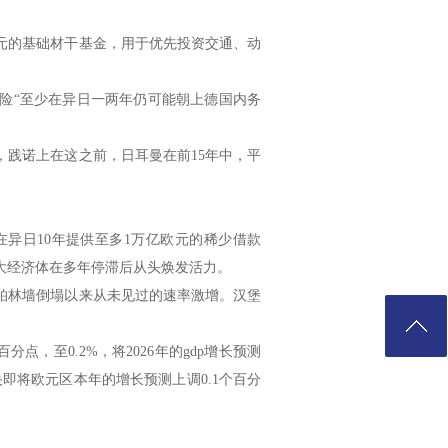
欧元的基础材干基金，用于优先投资交通、动
险“至少在异日一两年仍可能朝上德国内务
践诺上在这之前，日耳曼在前15年中，平
异日10年提供至多1万亿欧元的稀少借款
大经济体在多年停滞后从头焕发活力。
年柏林墙倒塌以来从未见过的速率激增。汉堡
分点，至0.2%，将2026年的gdp增长预测
央即将欧元区本年的增长预测上调0.1个百分