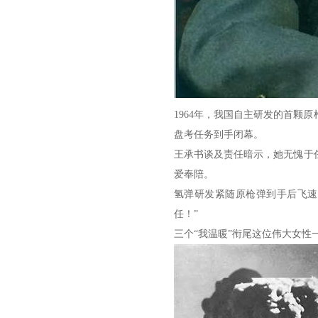
1964年，我国自主研发的首颗
盘考任务到手闭幕。
王承书谈及责任暗示，她无愧于
爱奉陪。
氢弹研发紧随原枪弹到手后飞速
任！”
三个“我温暖”衔尾这位伟大女