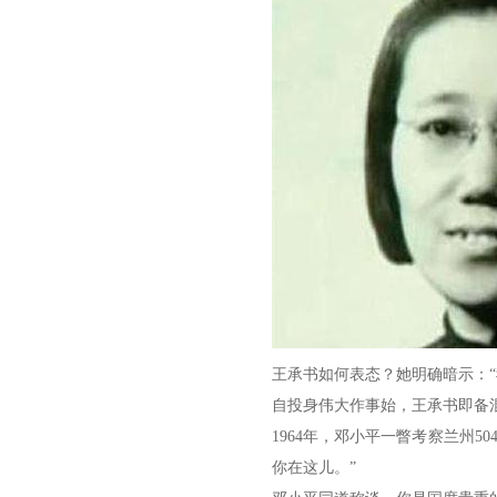
王承书如何表态？她明确暗示：“
自投身伟大作事始，王承书即备
1964年，邓小平一瞥考察兰州
你在这儿。”