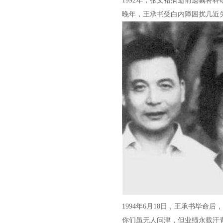
1992年，张文裕病逝前遗嘱将
晚年，王承书受白内障困扰几近
1994年6月18日，王承书毕命
你们虽无人问津，但业绩永载汗