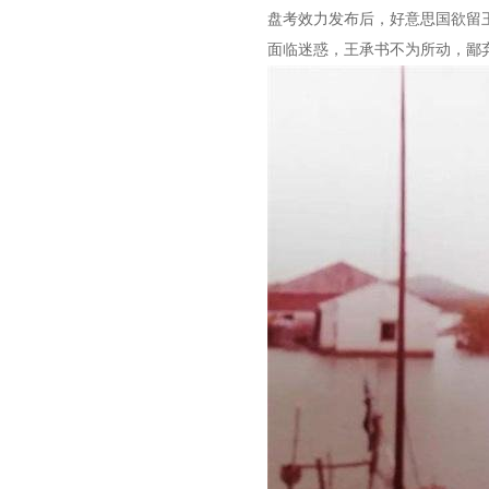
盘考效力发布后，好意思国欲留
面临迷惑，王承书不为所动，鄙