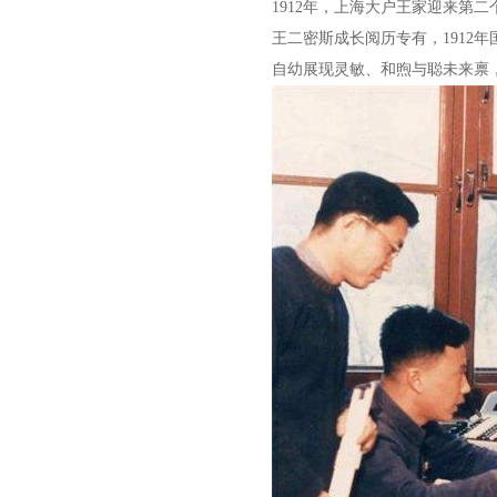
1912年，上海大户王家迎来第
王二密斯成长阅历专有，1912
自幼展现灵敏、和煦与聪未来禀