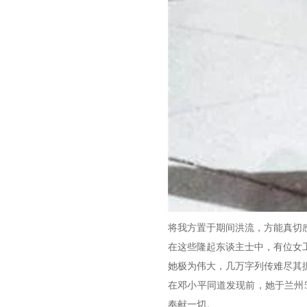
将我方置于期间洪流，方能真切
在这些隆起东谈主士中，有位女
她极为伟大，几万字列传难尽其
在邓小平同道发现前，她于兰州
奉献一切。