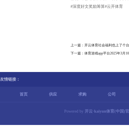
#深度好文奖励筹算#云开体育
上一篇：
开云体育社会福利也上了个台阶-
下一篇：
体育游戏app平台2025年3
友情链接：
首页
供应
求购
公司
Powered by
开云·kaiyun体育(中国