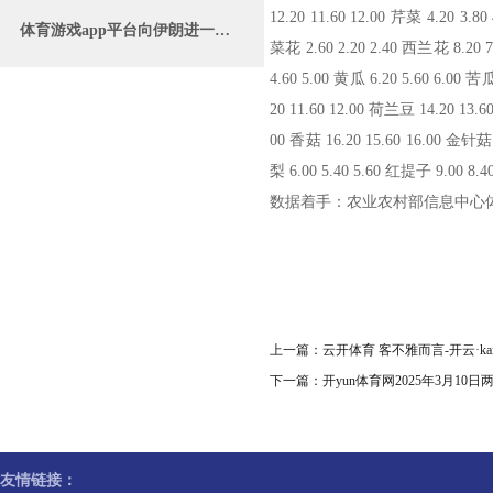
12.20 11.60 12.00 芹菜 4.20 3.80
体育游戏app平台向伊朗进一步施压的政事政策的体现-开云·kaiyun体育(中国)官方网站 登录入口
菜花 2.60 2.20 2.40 西兰花 8.20 7
4.60 5.00 黄瓜 6.20 5.60 6.00 苦瓜
20 11.60 12.00 荷兰豆 14.20 13.60
00 香菇 16.20 15.60 16.00 金针菇 
梨 6.00 5.40 5.60 红提子 9.00 8.40
数据着手：农业农村部信息中心体
上一篇：
云开体育 客不雅而言-开云·ka
下一篇：
开yun体育网2025年3月10
友情链接：