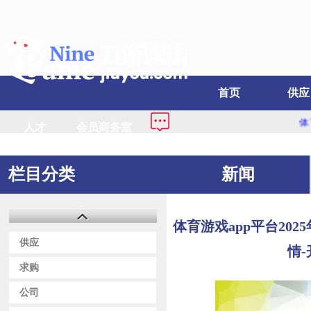
首页
供应
体育游
人才
会员商务室
栏目分类
新闻
体育游戏app平台20
供应
情-
求购
公司