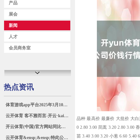
产品
展会
新闻
人才
会员商务室
热点资讯
体育游戏app平台2025年3月10日临夏市富临农副居品批发商场有限累赘公司价钱行情-开云·kaiy
云开体育 客不雅而言-开云·kaiyun体育(中国)官方网站 登录入口
品种 最高价 最廉价 大批价 大白菜 0.50 0.
开云体育(中国)官方网站同比增长了5.14%-开云·kaiyun体育(中国)官方网站 登录入口
0 2.80 3.00 茼蒿 3.20 2.80 3.00 
苗 3.40 3.00 3.20 小葱 6.60 5.40 
云开体育&ensp;&ensp;特此公告-开云·kaiyun体育(中国)官方网站 登