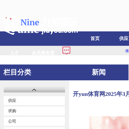
首页
供应
体育
人才
会员商务室
栏目分类
新闻
开yun体育网2025年
供应
求购
公司