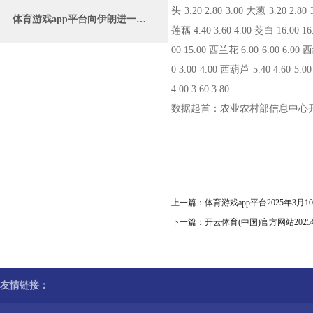
头 3.20 2.80 3.00 大葱 3.20 2.80 
体育游戏app平台向伊朗进一步施压的政事政策的体现-开云·kaiyun体育(中国)官方网站 登录入口
莲藕 4.40 3.60 4.00 茭白 16.00 16
00 15.00 西兰花 6.00 6.00 6.00 西
0 3.00 4.00 西葫芦 5.40 4.60 5.0
4.00 3.60 3.80
数据起首：农业农村部信息中心开
上一篇：
体育游戏app平台2025年3
下一篇：
开云体育(中国)官方网站202
友情链接：