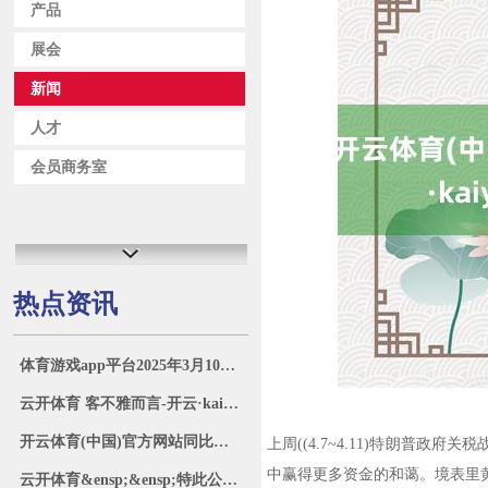
产品
展会
新闻
人才
会员商务室
热点资讯
体育游戏app平台2025年3月10日临夏市富临农副居品批发商场有限累赘公司价钱行情-开云·kaiy
云开体育 客不雅而言-开云·kaiyun体育(中国)官方网站 登录入口
开云体育(中国)官方网站同比增长了5.14%-开云·kaiyun体育(中国)官方网站 登录入口
上周((4.7~4.11)特朗普
中赢得更多资金的和蔼。境表里黄
云开体育&ensp;&ensp;特此公告-开云·kaiyun体育(中国)官方网站 登