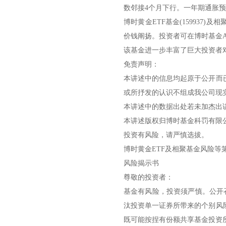
数邻接4个月下行。一年期通胀预期
博时黄金ETF基金(159937)及
价钱阐扬。投资者可在博时基金A
该基金进一步丰富了巨大投资者
免责声明：
本讲述中的信息均起原于公开而
或所抒发的认识不组成我公司现
本讲述中的数据出处若未加杰出讲
本讲述版权归博时基金科罚有限
投资有风险，请严慎选拔。
博时黄金ETF及相聚基金风险等
风险揭示书
尊敬的投资者：
基金有风险，投资须严慎。公开召
汰投资单一证券所带来的个别风
既可能按捏有份额共享基金投资