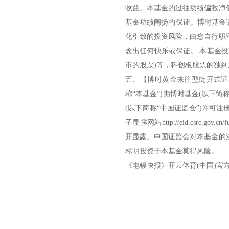
收益。本基金的过往功绩偏激净
基金功绩阐扬的保证。博时基金
化引致的投资风险，由您自行职
念出任何快乐或保证。 本基金
市的股票)等，科创板股票的独
五、【博时黄金来往型绽开式证券投资基
称“本基金”)由博时基金(以下
(以下简称“中国证监会”)许可
子显露网站http://eid.csrc.gov.cn
开显露。中国证监会对本基金的
标明投资于本基金莫得风险。
《电鳗快报》开云体育(中国)官