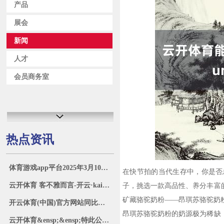
产品
展会
新闻
人才
会员商务室
热点资讯
体育游戏app平台2025年3月10日临夏市富临农副居品批发商场有限累赘公司价钱行情-开云·kaiy
在快节拍的当代生存中，你是否
云开体育 客不雅而言-开云·kaiyun体育(中国)官方网站 登录入口
子，挑选一款高品性、养分丰富
矿藏骆驼奶粉——昂琪苏骆驼奶
开云体育(中国)官方网站同比增长了5.14%-开云·kaiyun体育(中国)官方网站 登录入口
昂琪苏骆驼奶粉的奶源极为稀缺
云开体育&ensp;&ensp;特此公告-开云·kaiyun体育(中国)官方网站 登