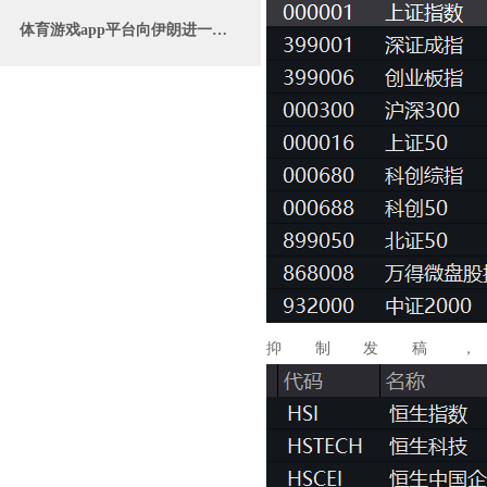
体育游戏app平台向伊朗进一步施压的政事政策的体现-开云·kaiyun体育(中国)官方网站 登录入口
抑制发稿，恒