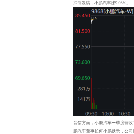
抑制发稿，小鹏汽车涨9.03%。
音信方面，小鹏汽车一季度营收15
鹏汽车董事长何小鹏默示，公司展望