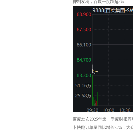
抑制发稿，百度一度跌超3%。
百度发布2025年第一季度财报浮
卜快跑订单量同比增长75%，大众