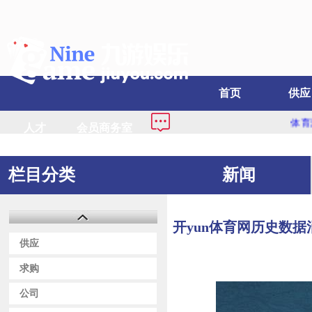
首页
供应
体育游戏
人才
会员商务室
栏目分类
新闻
开yun体育网历史数据涌
供应
求购
公司