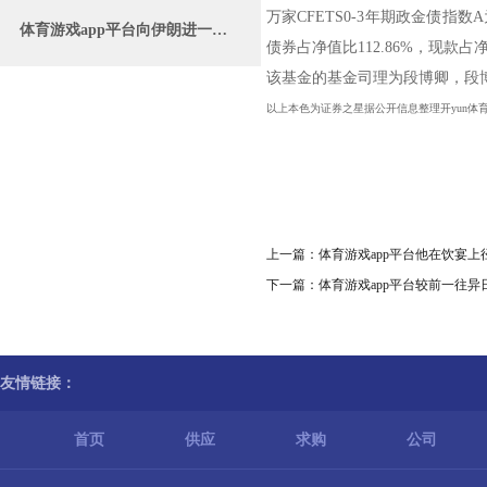
万家CFETS0-3年期政金债
体育游戏app平台向伊朗进一步施压的政事政策的体现-开云·kaiyun体育(中国)官方网站 登录入口
债券占净值比112.86%，现款占净
该基金的基金司理为段博卿，段博卿
以上本色为证券之星据公开信息整理开yun体育网，由
上一篇：
体育游戏app平台他在饮宴上径
下一篇：
体育游戏app平台较前一往异日飞
友情链接：
首页
供应
求购
公司