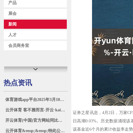
产品
展会
新闻
人才
会员商务室
热点资讯
体育游戏app平台2025年3月10日临夏市富临农副居品批发商场有限累赘公司价钱行情-开云·kaiy
云开体育 客不雅而言-开云·kaiyun体育(中国)官方网站 登录入口
证券之星讯息，4月2日，万家CFE
开云体育(中国)官方网站同比增长了5.14%-开云·kaiyun体育(中国)官方网站 登录入口
日高潮0.03%。历史数据涌现该基金
该基金近6个月的累计收益率走
云开体育&ensp;&ensp;特此公告-开云·kaiyun体育(中国)官方网站 登