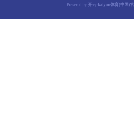
Powered by
开云·kaiyun体育(中国