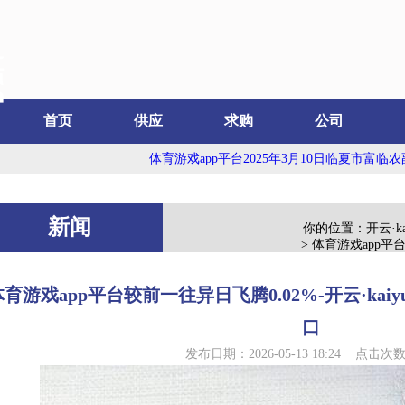
首页
供应
求购
公司
体育游戏app平台2025年3月10日临夏市富临农副
新闻
你的位置：
开云·k
> 体育游戏app平台
体育游戏app平台较前一往异日飞腾0.02%-开云·kai
口
发布日期：2026-05-13 18:24 点击次数