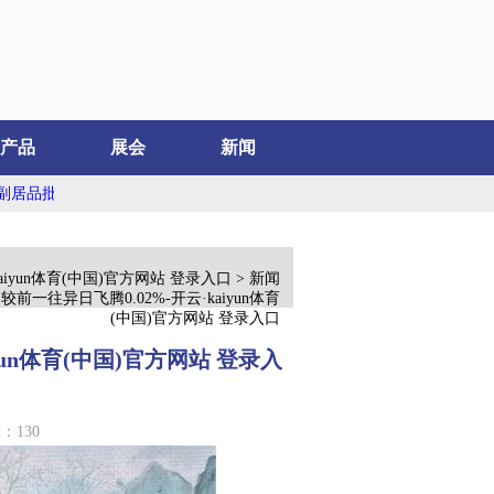
产品
展会
新闻
居品批发商场有限累赘公司价钱...
云开体育 客不雅而言-开云·kaiyun体育(中
aiyun体育(中国)官方网站 登录入口
>
新闻
较前一往异日飞腾0.02%-开云·kaiyun体育
(中国)官方网站 登录入口
yun体育(中国)官方网站 登录入
：130