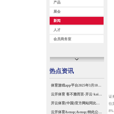
产品
展会
新闻
人才
会员商务室
热点资讯
体育游戏app平台2025年3月10日临夏市富临农副居品批发商场有限累赘公司价钱行情-开云·kaiy
云开体育 客不雅而言-开云·kaiyun体育(中国)官方网站 登录入口
证
开云体育(中国)官方网站同比增长了5.14%-开云·kaiyun体育(中国)官方网站 登录入口
往
8
云开体育&ensp;&ensp;特此公告-开云·kaiyun体育(中国)官方网站 登