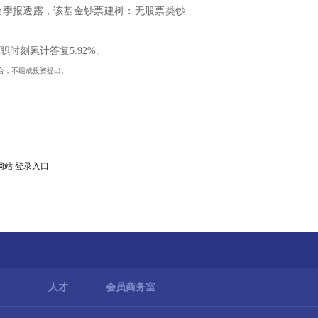
金季报透露，该基金钞票建树：无股票类钞
职时刻累计答复5.92%。
p平台，不组成投资提出。
方网站 登录入口
人才
会员商务室