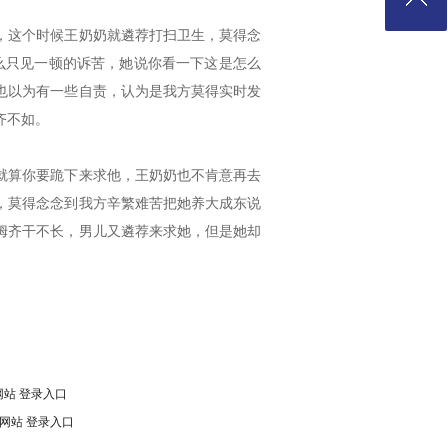
，这个时候王奶奶就遴荐打扫卫生，莫得念
么只见一顿的诉苦，她说你看一下这是怎么
也以为有一些自责，认为是我方莫得实时发
齐不如。
就算你要跪下来求他，王奶奶也不肯意再去
，莫得念念到我方辛繁难苦把她养大成东说
姆齐干不长，男儿又遴荐来求她，但是她却
网站 登录入口
方网站 登录入口