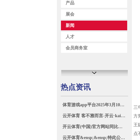
产品
展会
新闻
人才
会员商务室
热点资讯
体育游戏app平台2025年3月10日临夏市富临农副居品批发商场有限累赘公司价钱行情-开云·kaiy
三
云开体育 客不雅而言-开云·kaiyun体育(中国)官方网站 登录入口
方
王
开云体育(中国)官方网站同比增长了5.14%-开云·kaiyun体育(中国)官方网站 登录入口
点
云开体育&ensp;&ensp;特此公告-开云·kaiyun体育(中国)官方网站 登