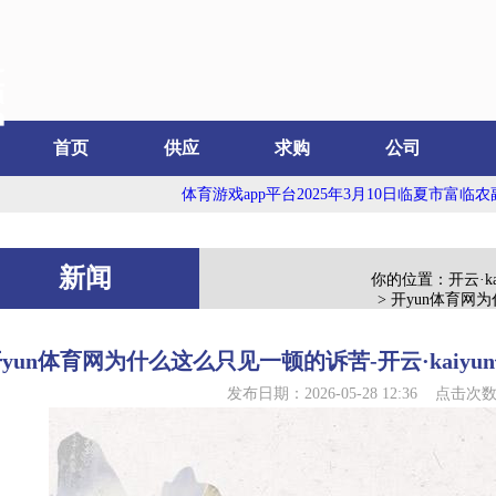
首页
供应
求购
公司
体育游戏app平台2025年3月10日临夏市富临农副
新闻
你的位置：
开云·k
> 开yun体育网
yun体育网为什么这么只见一顿的诉苦-开云·kaiyu
发布日期：2026-05-28 12:36 点击次数