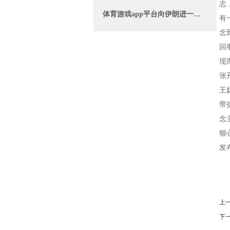
志
体育游戏app平台向伊朗进一步施压的政事政策的体现-开云·kaiyun体育(中国)官方网站 登录入口
有
念
回
现
张
王
带
念
狠
发
上
下